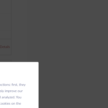
€ 155,00
€ 155,00
€ 155,00
€ 155,00
€ 155,00
€ 155,00
€ 175,00
€ 175,00
€ 195,00
€ 195,00
 Details
hen
tions: first, they
27
15/01/2027 - 27/03/2027
27/03/2027 - 14/05/2027
usly improve our
€ 155,00
€ 155,00
d analyzed. You
€ 155,00
€ 155,00
cookies on the