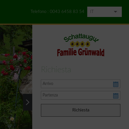
Telefono :
0043 6458 83 54
IT
DE
EN
HU
NL
Richiesta
RU