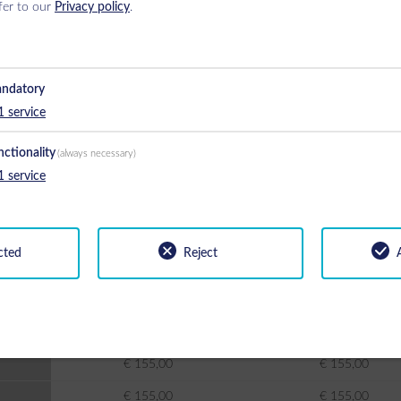
fer to our
Privacy policy
.
€ 155,00
€ 155,00
€ 175,00
€ 175,00
€ 195,00
€ 195,00
ndatory
€ 195,00
€ 195,00
1
service
nctionality
Preis
(always necessary)
1
service
cted
Reject
Anfrage
Buc
026
05/09/2026 - 18/12/2026
18/12/2026 - 15/01/20
€ 155,00
€ 155,00
€ 155,00
€ 155,00
€ 155,00
€ 155,00