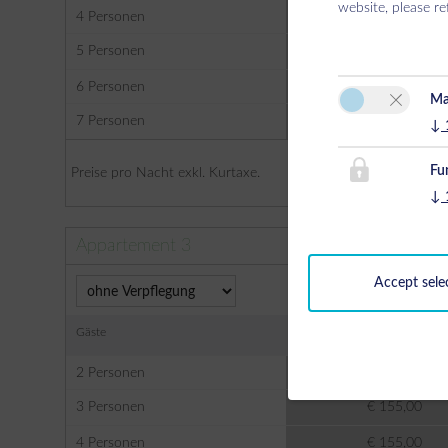
website, please re
4 Personen
€ 175,00
5 Personen
€ 195,00
6 Personen
€ 215,00
Ma
7 Personen
€ 220,00
↓
Fu
Preise pro Nacht exkl. Kurtaxe.
↓
Appartement 3
Accept sele
Gäste
27/06/2026 - 05/09/2
2 Personen
€ 155,00
3 Personen
€ 155,00
4 Personen
€ 155,00