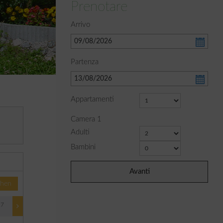
Prenotare
Arrivo
Partenza
Appartamenti
Camera
1
Adulti
Bambini
Avanti
hen
27
15/01/2027 - 27/03/2027
27/03/2027 - 14/05/2027