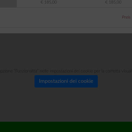
€ 185,00
€ 185,00
Preis
'opzione “Funzionalità” nelle impostazioni dei cookie per la corretta visu
Impostazioni dei cookie